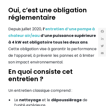
Oui, c’est une obligation
réglementaire
Depuis juillet 2020,
l’
entretien d’une pompe à
chaleur air/eau
d’une puissance supérieure
Fac
à 4 kW est obligatoire tous les deux ans
.
Link
Cette obligation vise à garantir la performance
Twit
de l’appareil, à prévenir les pannes et à limiter
Emai
son impact environnemental.
En quoi consiste cet
entretien ?
Un entretien classique comprend :
Le
nettoyage
et le
dépoussiérage
de
l’unité extérieure,