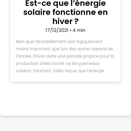
Est-ce que l’énergie
solaire fonctionne en
hiver ?
17/12/2021 • 4 min
Bien que l’ensoleillement soit logiquement
moins important que lors des autres saisons de
l’année, l’hiver reste une période propice pour la
production d’électricité via les panneaux
solaires. Pourtant, l’idée reçue que l’énergie
solaire ne fonctionne pas en hiver reste, à tort,
répandue. Pourquoi l’énergie solaire fonctionne
même en hiver ? Explications. Comment les
panneaux solaires…