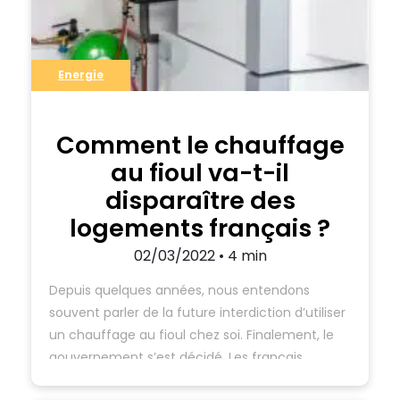
Energie
Comment le chauffage
au fioul va-t-il
disparaître des
logements français ?
02/03/2022 • 4 min
Depuis quelques années, nous entendons
souvent parler de la future interdiction d’utiliser
un chauffage au fioul chez soi. Finalement, le
gouvernement s’est décidé. Les français
devront dire adieu à ce type de chauffage dans