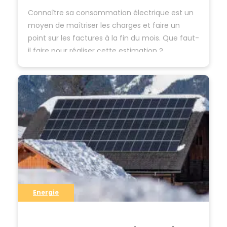
Connaître sa consommation électrique est un
moyen de maîtriser les charges et faire un
point sur les factures à la fin du mois. Que faut-
il faire pour réaliser cette estimation ?
Estimation de la consommation électrique : les
critères à considérer Quelques critères sont à
prendre en compte pour estimer correctement
sa consommation électrique : La…
Energie