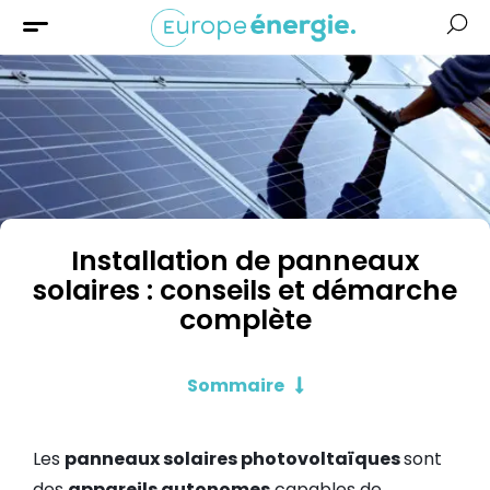
Solaire
Chauffage
Isolation
Aides &
Financement
Installation de panneaux
solaires : conseils et démarche
complète
Sommaire
Les
panneaux solaires photovoltaïques
sont
des
appareils autonomes
capables de