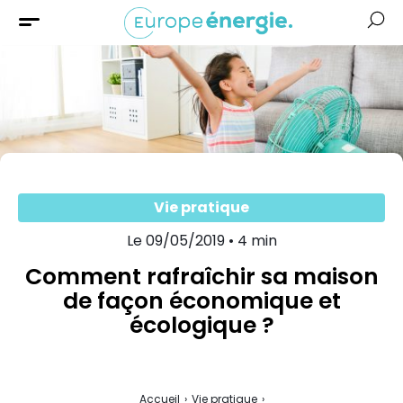
Solaire
Chauffage
Isolation
Aides &
Financement
Vie pratique
Le 09/05/2019 • 4 min
Comment rafraîchir sa maison
de façon économique et
écologique ?
Accueil
›
Vie pratique
›