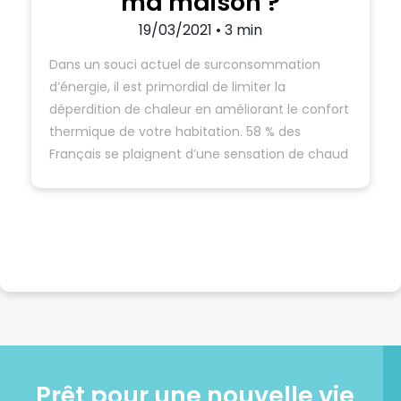
ma maison ?
19/03/2021 • 3 min
Dans un souci actuel de surconsommation
d’énergie, il est primordial de limiter la
déperdition de chaleur en améliorant le confort
thermique de votre habitation. 58 % des
Français se plaignent d’une sensation de chaud
et de froid qui est source d’inconfort au
quotidien. Nous allons donc voir ensemble les
différentes façons d’améliorer le confort…
Prêt pour une nouvelle vie