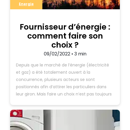
Energie
Fournisseur d’énergie :
comment faire son
choix ?
09/02/2022 • 3 min
Depuis que le marché de l’énergie (électricité
et gaz) a été totalement ouvert à la
concurrence, plusieurs acteurs se sont
positionnés afin d’attirer les particuliers dans
leur giron. Mais faire un choix n’est pas toujours
chose aisée pour ces derniers. Comment faire
le bon choix pour opter pour un nouveau
fournisseur d’énergie ? Est-il nécessaire…