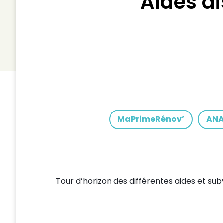
Aides d
MaPrimeRénov’
AN
Tour d’horizon des différentes aides et su