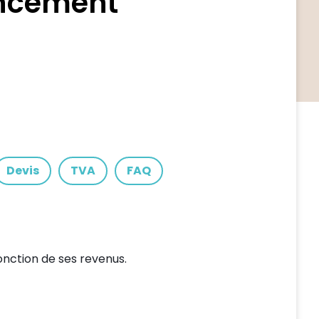
ancement
Devis
TVA
FAQ
onction de ses revenus.