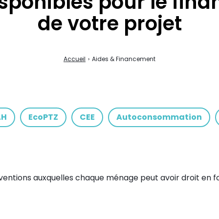
isponibles pour le fin
de votre projet
Accueil
›
Aides & Financement
AH
EcoPTZ
CEE
Autoconsommation
bventions auxquelles chaque ménage peut avoir droit en f