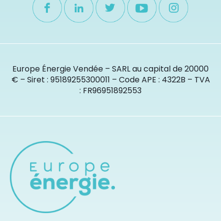
Europe Énergie Vendée – SARL au capital de 20000
€ – Siret : 95189255300011 – Code APE : 4322B – TVA
: FR96951892553