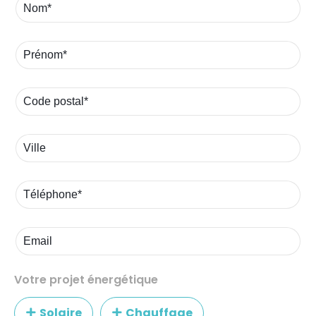
procéder à l’installation. L’intervention a été
parfaite : équipe professionnelle, compétente,
ponctuelle et très agréable. Nous sommes
extrêmement satisfaits de la prestation et
nous envisageons déjà de faire appel à eux
dans un an pour l’installation de panneaux
solaires. Un grand merci à Hassan et à toute
l’équipe pour leur sérieux et leur
accompagnement. Nous recommandons
Europe Énergie Vendée sans hésitation.
Votre projet énergétique
Solaire
Chauffage