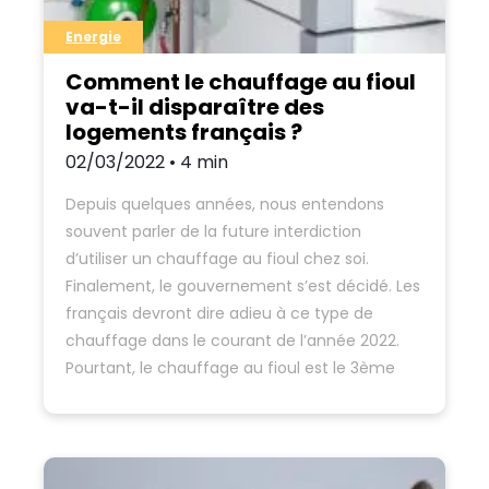
Energie
Comment le chauffage au fioul
va-t-il disparaître des
logements français ?
02/03/2022 • 4 min
Depuis quelques années, nous entendons
souvent parler de la future interdiction
d’utiliser un chauffage au fioul chez soi.
Finalement, le gouvernement s’est décidé. Les
français devront dire adieu à ce type de
chauffage dans le courant de l’année 2022.
Pourtant, le chauffage au fioul est le 3ème
mode de chauffage utilisé par les français.