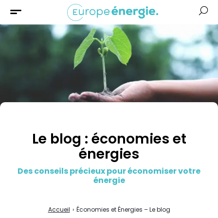
Solaire
Chauffage
Isolation
Aides &
Financement
Le blog : économies et
énergies
Des conseils précieux pour économiser votre
énergie
Accueil
›
Économies et Énergies – Le blog